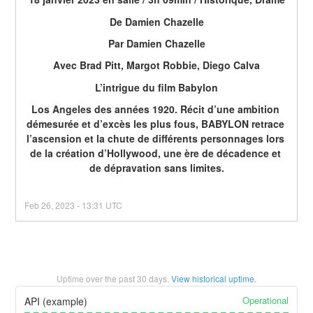
De Damien Chazelle
Par Damien Chazelle
Avec Brad Pitt, Margot Robbie, Diego Calva
L’intrigue du film Babylon
Los Angeles des années 1920. Récit d’une ambition 
démesurée et d’excès les plus fous, BABYLON retrace 
l’ascension et la chute de différents personnages lors 
de la création d’Hollywood, une ère de décadence et 
de dépravation sans limites.
Feb
26
,
2023
-
13:31
UTC
Uptime over the past
30
days.
View historical uptime.
Operational
API (example)